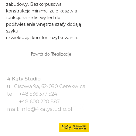
zabudowy. Bezkorpusowa
konstrukcja minimalizuje koszty a
funkcjonalne listwy led do
podświetlenia wnętrza szafy dodają
szyku
i zwiększają komfort użytkowania.
Powrót do 'Realizacje'
4 Kąty Studio
ul. Cisowa 9a, 62-090 Cerekwica
tel.:
+48 536 377 524
+48 600 220 887
mail:
info@4katystudio.pl