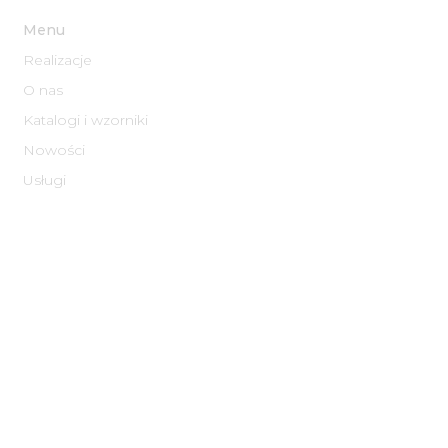
Menu
Realizacje
O nas
Katalogi i wzorniki
Nowości
Usługi
Informacje
Informacje o Cookies
Polityka prywatności​
Regulamin
Normy zakładowe
FAQ
Ekologia