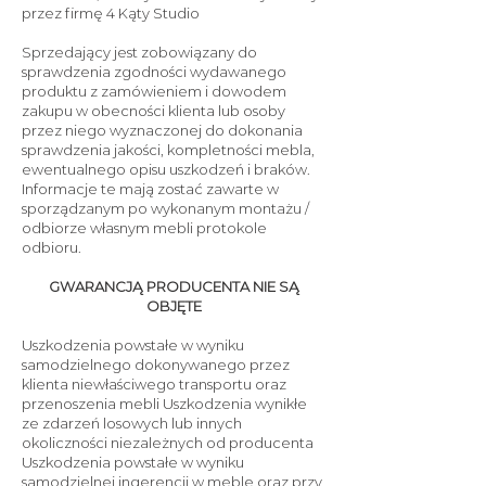
przez firmę 4 Kąty Studio
Sprzedający jest zobowiązany
do
sprawdzenia zgodności wydawanego
produktu z zamówieniem i dowodem
zakupu
w obecności klienta lub osoby
przez niego wyznaczonej do dokonania
sprawdzenia jakości, kompletności mebla,
ewentualnego opisu uszkodzeń i braków.
Informacje te mają zostać zawarte w
sporządzanym po wykonanym montażu /
odbiorze własnym mebli protokole
odbioru.
GWARANCJĄ PRODUCENTA NIE SĄ
OBJĘTE
Uszkodzenia powstałe w wyniku
samodzielnego dokonywanego przez
klienta niewłaściwego transportu oraz
przenoszenia mebli Uszkodzenia wynikłe
ze zdarzeń losowych lub innych
okoliczności niezależnych od producenta
Uszkodzenia powstałe w wyniku
samodzielnej ingerencji w meble oraz przy