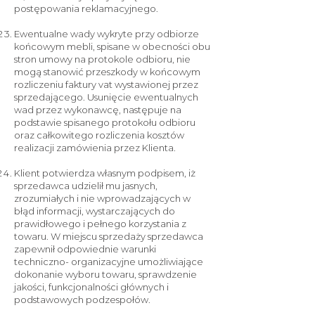
postępowania reklamacyjnego.
Ewentualne wady wykryte przy odbiorze
końcowym mebli, spisane w obecności obu
stron umowy na protokole odbioru, nie
mogą stanowić przeszkody w końcowym
rozliczeniu faktury vat wystawionej przez
sprzedającego. Usunięcie ewentualnych
wad przez wykonawcę, następuje na
podstawie spisanego protokołu odbioru
oraz całkowitego rozliczenia kosztów
realizacji zamówienia przez Klienta.
Klient potwierdza własnym podpisem, iż
sprzedawca udzielił mu jasnych,
zrozumiałych i nie wprowadzających w
błąd informacji, wystarczających do
prawidłowego i pełnego korzystania z
towaru. W miejscu sprzedaży sprzedawca
zapewnił odpowiednie warunki
techniczno- organizacyjne umożliwiające
dokonanie wyboru towaru, sprawdzenie
jakości, funkcjonalności głównych i
podstawowych podzespołów.