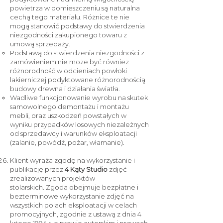
powietrza w pomieszczeniu są naturalna
cechą tego materiału. Różnice te nie
mogą stanowić podstawy do stwierdzenia
niezgodności zakupionego towaru z
umową sprzedaży.
Podstawą do stwierdzenia niezgodności z
zamówieniem nie może być również
różnorodność w odcieniach powłoki
lakierniczej podyktowane różnorodnością
budowy drewna i działania światła.
Wadliwe funkcjonowanie wyrobu na skutek
samowolnego demontażu i montażu
mebli, oraz uszkodzeń powstałych w
wyniku przypadków losowych niezależnych
od sprzedawcy i warunków eksploatacji
(zalanie, powódź, pożar, włamanie).
Klient wyraża zgodę na wykorzystanie i
publikację przez
4 Kąty Studio
zdjęć
zrealizowanych projektów
stolarskich.
Zgoda obejmuje bezpłatne i
bezterminowe wykorzystanie zdjęć na
wszystkich polach eksploatacji w celach
promocyjnych, zgodnie z ustawą z dnia 4