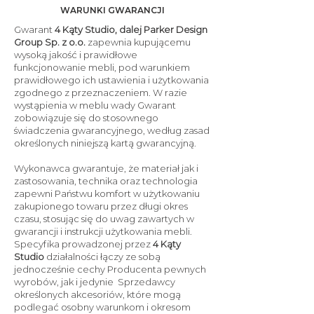
WARUNKI GWARANCJI
Gwarant
4 Kąty Studio, dalej Parker Design
Group Sp. z o.o.
zapewnia kupującemu
wysoką jakość i prawidłowe
funkcjonowanie mebli, pod warunkiem
prawidłowego ich ustawienia i użytkowania
zgodnego z przeznaczeniem. W razie
wystąpienia w meblu wady Gwarant
zobowiązuje się do stosownego
świadczenia gwarancyjnego, według zasad
określonych niniejszą kartą gwarancyjną.
Wykonawca gwarantuje, że materiał jak i
zastosowania, technika oraz technologia
zapewni Państwu komfort w użytkowaniu
zakupionego towaru przez długi okres
czasu, stosując się do uwag zawartych w
gwarancji i instrukcji użytkowania mebli.
Specyfika prowadzonej przez
4 Kąty
Studio
działalności łączy ze sobą
jednocześnie cechy Producenta pewnych
wyrobów, jak i jedynie Sprzedawcy
określonych akcesoriów, które mogą
podlegać osobny warunkom i okresom