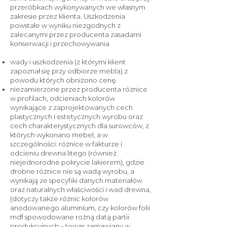
przeróbkach wykonywanych we własnym
zakresie przez klienta. Uszkodzenia
powstałe w wyniku niezgodnych z
zalecanymi przez producenta zasadami
konserwacji i przechowywania
wady i uszkodzenia (z którymi klient
zapoznał się przy odbiorze mebla) z
powodu których obniżono cenę.
niezamierzone przez producenta różnice
w profilach, odcieniach kolorów
wynikające z zaprojektowanych cech
plastycznych i estetycznych wyrobu oraz
cech charakterystycznych dla surowców, z
których wykonano mebel, a w
szczególności: różnice w fakturze i
odcieniu drewna litego (również
niejednorodne pokrycie lakierem), gdzie
drobne różnice nie są wadą wyrobu, a
wynikają ze specyfiki danych materiałów
oraz naturalnych właściwości i wad drewna,
(dotyczy także różnic kolorów
anodowanego aluminium, czy kolorów folii
mdf spowodowane rożną datą partii
produkcyjnych – towar zamawiany w