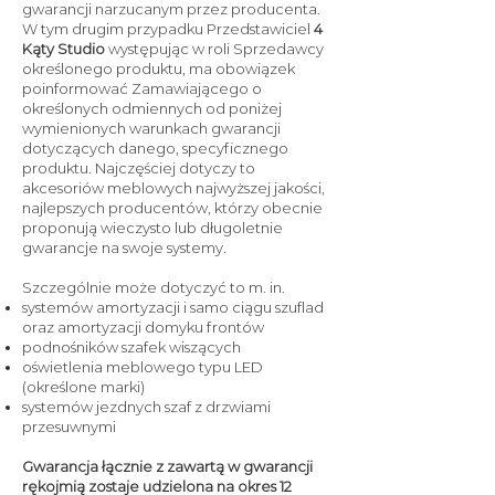
gwarancji narzucanym przez producenta.
W tym drugim przypadku Przedstawiciel
4
Kąty Studio
występując w roli Sprzedawcy
określonego produktu, ma obowiązek
poinformować Zamawiającego o
określonych odmiennych od poniżej
wymienionych warunkach gwarancji
dotyczących danego, specyficznego
produktu. Najczęściej dotyczy to
akcesoriów meblowych najwyższej jakości,
najlepszych producentów, którzy obecnie
proponują wieczysto lub długoletnie
gwarancje na swoje systemy.
Szczególnie może dotyczyć to m. in.
systemów amortyzacji i samo ciągu szuflad
oraz amortyzacji domyku frontów
podnośników szafek wiszących
oświetlenia meblowego typu LED
(określone marki)
systemów jezdnych szaf z drzwiami
przesuwnymi
Gwarancja łącznie z zawartą w gwarancji
rękojmią zostaje udzielona na okres 12