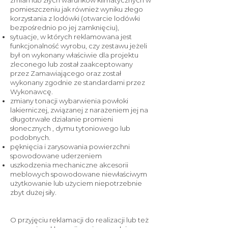
zmian lub złych warunków klimatycznych w
pomieszczeniu jak również wyniku złego
korzystania z lodówki (otwarcie lodówki
bezpośrednio po jej zamknięciu),
sytuacje, w których reklamowana jest
funkcjonalność wyrobu, czy zestawu jeżeli
był on wykonany właściwie dla projektu
zleconego lub został zaakceptowany
przez Zamawiającego oraz został
wykonany zgodnie ze standardami przez
Wykonawcę.
zmiany tonacji wybarwienia powłoki
lakierniczej, związanej z narażeniem jej na
długotrwałe działanie promieni
słonecznych , dymu tytoniowego lub
podobnych.
pęknięcia i zarysowania powierzchni
spowodowane uderzeniem
uszkodzenia mechaniczne akcesorii
meblowych spowodowane niewłaściwym
użytkowanie lub użyciem niepotrzebnie
zbyt dużej siły.
O przyjęciu reklamacji do realizacji lub też