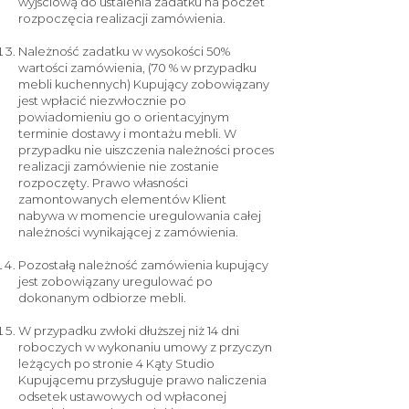
wyjściową do ustalenia zadatku na poczet
rozpoczęcia realizacji zamówienia.
Należność zadatku w wysokości 50%
wartości zamówienia, (70 % w przypadku
mebli kuchennych) Kupujący zobowiązany
jest wpłacić niezwłocznie po
powiadomieniu go o orientacyjnym
terminie dostawy i montażu mebli. W
przypadku nie uiszczenia należności proces
realizacji zamówienie nie zostanie
rozpoczęty. Prawo własności
zamontowanych elementów Klient
nabywa w momencie uregulowania całej
należności wynikającej z zamówienia.
Pozostałą należność zamówienia kupujący
jest zobowiązany uregulować po
dokonanym odbiorze mebli.
W przypadku zwłoki dłuższej niż 14 dni
roboczych w wykonaniu umowy z przyczyn
leżących po stronie 4 Kąty Studio
Kupującemu przysługuje prawo naliczenia
odsetek ustawowych od wpłaconej