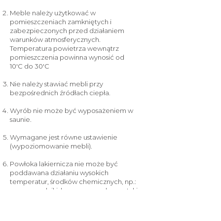
Meble należy użytkować w
pomieszczeniach zamkniętych i
zabezpieczonych przed działaniem
warunków atmosferycznych.
Temperatura powietrza wewnątrz
pomieszczenia powinna wynosić od
10'C do 30'C
Nie należy stawiać mebli przy
bezpośrednich źródłach ciepła.
Wyrób nie może być wyposażeniem w
saunie.
Wymagane jest równe ustawienie
(wypoziomowanie mebli).
Powłoka lakiernicza nie może być
poddawana działaniu wysokich
temperatur, środków chemicznych, np.:
rozpuszczalniki, benzyna oraz kosmetyki o
silnym działaniu (farby do włosów,
zmywacze do paznokci itp.)