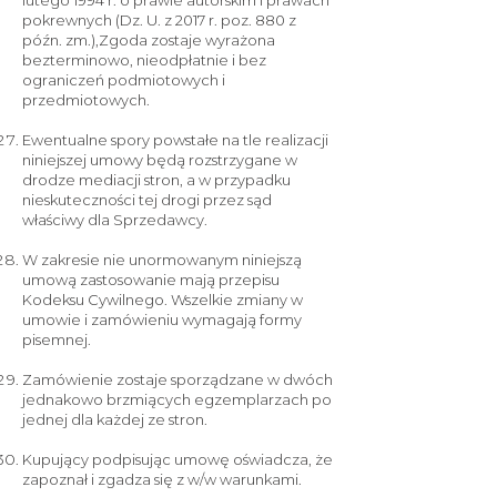
lutego 1994 r. o prawie autorskim i prawach
pokrewnych (Dz. U. z 2017 r. poz. 880 z
późn. zm.),
Zgoda zostaje wyrażona
bezterminowo, nieodpłatnie i bez
ograniczeń podmiotowych i
przedmiotowych.
Ewentualne spory powstałe na tle realizacji
niniejszej umowy będą rozstrzygane w
drodze mediacji stron, a w przypadku
nieskuteczności tej drogi przez sąd
właściwy dla Sprzedawcy.
W zakresie nie unormowanym niniejszą
umową zastosowanie mają przepisu
Kodeksu Cywilnego. Wszelkie zmiany w
umowie i zamówieniu wymagają formy
pisemnej.
Zamówienie zostaje sporządzane w dwóch
jednakowo brzmiących egzemplarzach po
jednej dla każdej ze stron.
Kupujący podpisując umowę oświadcza, że
zapoznał i zgadza się z w/w warunkami.