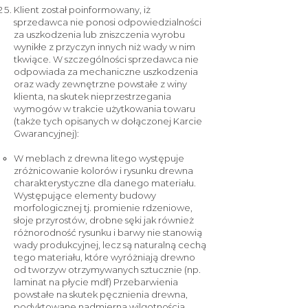
Klient został poinformowany, iż
sprzedawca nie ponosi odpowiedzialności
za uszkodzenia lub zniszczenia wyrobu
wynikłe z przyczyn innych niż wady w nim
tkwiące. W szczególności sprzedawca nie
odpowiada za mechaniczne uszkodzenia
oraz wady zewnętrzne powstałe z winy
klienta, na skutek nieprzestrzegania
wymogów w trakcie użytkowania towaru
(także tych opisanych w dołączonej Karcie
Gwarancyjnej):
W meblach z drewna litego występuje
zróżnicowanie kolorów i rysunku drewna
charakterystyczne dla danego materiału.
Występujące elementy budowy
morfologicznej tj. promienie rdzeniowe,
słoje przyrostów, drobne sęki jak również
różnorodność rysunku i barwy nie stanowią
wady produkcyjnej, lecz są naturalną cechą
tego materiału, które wyróżniają drewno
od tworzyw otrzymywanych sztucznie (np.
laminat na płycie mdf) Przebarwienia
powstałe na skutek pęcznienia drewna,
podyktowane nadmierną wilgotnością