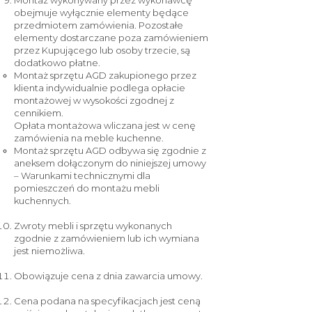
Montaż wykonywany przez wykonawcę
obejmuje wyłącznie elementy będące
przedmiotem zamówienia. Pozostałe
elementy dostarczane poza zamówieniem
przez Kupującego lub osoby trzecie, są
dodatkowo płatne.
Montaż sprzętu AGD zakupionego przez
klienta indywidualnie podlega opłacie
montażowej w wysokości zgodnej z
cennikiem.
Opłata montażowa wliczana jest w cenę
zamówienia na meble kuchenne.
Montaż sprzętu AGD odbywa się zgodnie z
aneksem dołączonym do niniejszej umowy
– Warunkami technicznymi dla
pomieszczeń do montażu mebli
kuchennych.
Zwroty mebli i sprzętu wykonanych
zgodnie z zamówieniem lub ich wymiana
jest niemożliwa.
Obowiązuje cena z dnia zawarcia umowy.
Cena podana na specyfikacjach jest ceną