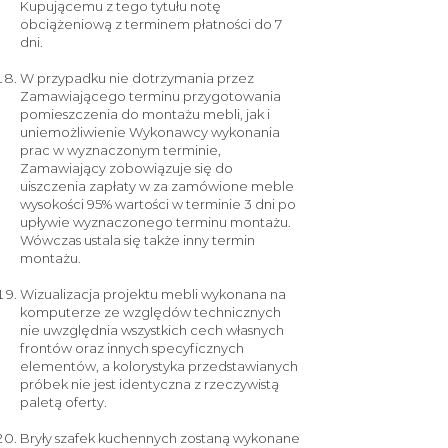
Kupującemu z tego tytułu notę
obciążeniową z terminem płatności do 7
dni.
W przypadku nie dotrzymania przez
Zamawiającego terminu przygotowania
pomieszczenia do montażu mebli, jak i
uniemożliwienie Wykonawcy wykonania
prac w wyznaczonym terminie,
Zamawiający zobowiązuje się do
uiszczenia zapłaty w za zamówione meble
wysokości 95% wartości w terminie 3 dni po
upływie wyznaczonego terminu montażu.
Wówczas ustala się także inny termin
montażu.
Wizualizacja projektu mebli wykonana na
komputerze ze względów technicznych
nie uwzględnia wszystkich cech własnych
frontów oraz innych specyficznych
elementów, a kolorystyka przedstawianych
próbek nie jest identyczna z rzeczywistą
paletą oferty.
Bryły szafek kuchennych zostaną wykonane