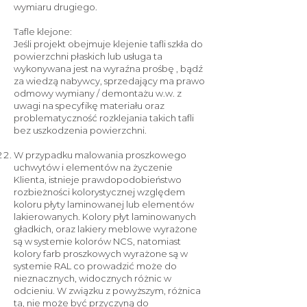
wymiaru drugiego.
Tafle klejone:
Jeśli projekt obejmuje klejenie tafli szkła do
powie
rzchni płaskich lub usługa ta
wykonywana jest na wyraźna prośbę , bądź
za wiedzą nabywcy, sprzedający ma prawo
odmowy wymiany / demontażu w.w. z
uwagi na specyfikę materiału oraz
problematyczność rozklejania takich tafli
bez uszkodzenia
powierzchni.
W przypadku malowania proszkowego
uchwytów i elementów na życzenie
Klienta, istnieje prawdopodobieństwo
rozbieżn
ości kolorystycznej względem
koloru płyty laminowanej lub elementów
lakierowanych. Kolory płyt laminowanych
gładkich, oraz lakiery meblowe wyrażone
są w systemie kolorów NCS, natomiast
kolory farb proszkowych wyrażone są w
systemie RAL co prowadzić może do
nieznacznych, widocznych różnic w
odcieniu. W związku z powyższym, różnica
ta, nie może być przyczyną do