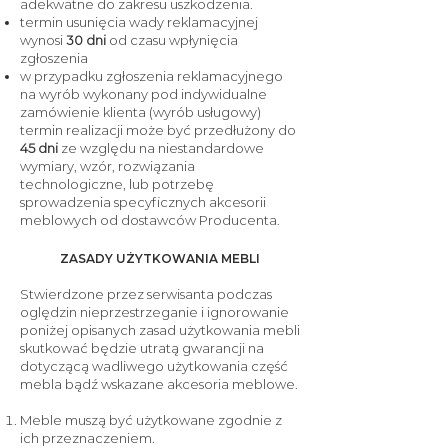
adekwatne do zakresu uszkodzenia.
termin usunięcia wady reklamacyjnej
wynosi
30 dni
od czasu wpłynięcia
zgłoszenia
w przypadku zgłoszenia reklamacyjnego
na wyrób wykonany pod indywidualne
zamówienie klienta (wyrób usługowy)
termin realizacji może być przedłużony do
45 dni
ze względu na niestandardowe
wymiary, wzór, rozwiązania
technologiczne, lub potrzebę
sprowadzenia specyficznych akcesorii
meblowych od dostawców Producenta.
ZASADY UŻYTKOWANIA MEBLI
Stwierdzone przez serwisanta podczas
oględzin nieprzestrzeganie i ignorowanie
poniżej opisanych zasad użytkowania mebli
skutkować będzie utratą gwarancji na
dotyczącą wadliwego użytkowania część
mebla bądź wskazane akcesoria meblowe.
Meble muszą być użytkowane zgodnie z
ich przeznaczeniem.