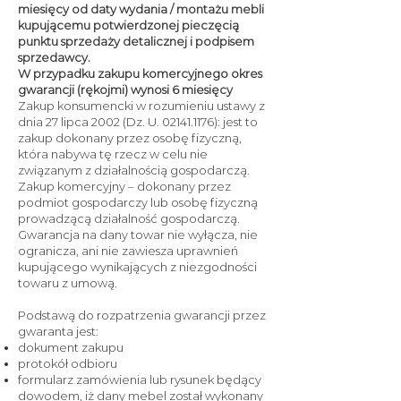
miesięcy od daty wydania / montażu mebli
kupującemu potwierdzonej pieczęcią
punktu sprzedaży detalicznej i podpisem
sprzedawcy.
W przypadku zakupu komercyjnego okres
gwarancji (rękojmi) wynosi 6 miesięcy
Zakup konsumencki w rozumieniu ustawy z
dnia 27 lipca 2002 (Dz. U.
02141.1176)
: jest to
zakup dokonany przez osobę fizyczną,
która nabywa tę rzecz w celu nie
związanym z działalnością gospodarczą.
Zakup komercyjny – dokonany przez
podmiot gospodarczy lub osobę fizyczną
prowadzącą działalność gospodarczą.
Gwarancja na dany towar nie wyłącza, nie
ogranicza, ani nie zawiesza uprawnień
kupującego wynikających z niezgodności
towaru z umową.
Podstawą do rozpatrzenia gwarancji przez
gwaranta jest:
dokument zakupu
protokół odbioru
formularz zamówienia lub rysunek będący
dowodem, iż dany mebel został wykonany