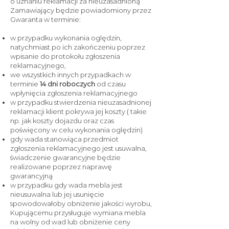
o uznaniu reklamacji za nieuzasadnioną
Zamawiający będzie powiadomiony przez
Gwaranta w terminie:
w przypadku wykonania oględzin,
natychmiast po ich zakończeniu poprzez
wpisanie do protokołu zgłoszenia
reklamacyjnego,
we wszystkich innych przypadkach w
terminie
14 dni roboczych
od czasu
wpłynięcia zgłoszenia reklamacyjnego
w przypadku stwierdzenia nieuzasadnionej
reklamacji klient pokrywa jej koszty ( takie
np. jak koszty dojazdu oraz czas
poświęcony w celu wykonania oględzin)
gdy wada stanowiąca przedmiot
zgłoszenia reklamacyjnego jest usuwalna,
świadczenie gwarancyjne będzie
realizowane poprzez naprawę
gwarancyjną
w przypadku gdy wada mebla jest
nieusuwalna lub jej usunięcie
spowodowałoby obniżenie jakości wyrobu,
Kupującemu przysługuje wymiana mebla
na wolny od wad lub obniżenie ceny