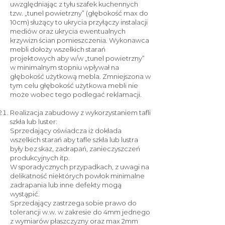
uwzględniając z tyłu szafek kuchennych
tzw. „tunel powietrzny” (głębokość max do
10cm) służący to ukrycia przyłączy instalacji
mediów oraz ukrycia ewentualnych
krzywizn ścian pomieszczenia. Wykonawca
mebli dołoży wszelkich starań
projektowych aby w/w „tunel powietrzny”
w minimalnym stopniu wpływał na
głębokość użytkową mebla. Zmniejszona w
tym celu głębokość użytkowa mebli nie
może wobec tego podlegać reklamacji.
Realizacja zabudowy z wykorzystaniem tafli
szkła lub luster:
Sprzedający oświadcza iż dokłada
wszelkich starań aby tafle szkła lub lustra
były bez skaz, zadrapań, zanieczyszczeń
produkcyjnych itp.
W sporadycznych przypadkach, z uwagi na
delikatność niektórych powłok minimalne
zadrapania lub inne defekty mogą
wystąpić.
Sprzedający zastrzega sobie prawo do
tolerancji w.w. w zakresie do 4mm jednego
z wymiarów płaszczyzny oraz max 2mm