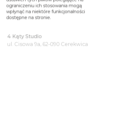
ograniczeniu ich stosowania mogą
wpłynąć na niektóre funkcjonalności
dostępne na stronie.
4 Kąty Studio
ul. Cisowa 9a, 62-090 Cerekwica
tel.:
+48 536 377 524
+48 600 220 887
mail:
info@4katystudio.pl
Menu
Realizacje
O nas
Katalogi i wzorniki