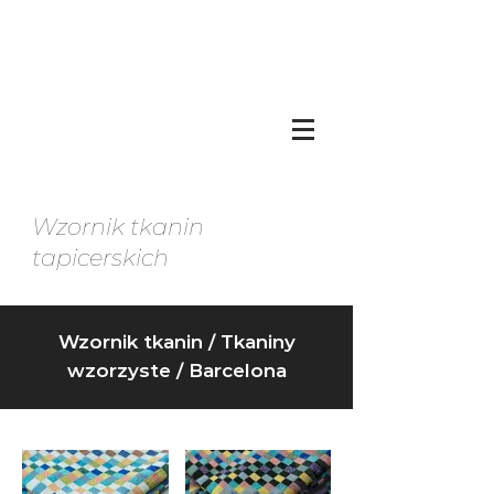
Wzornik tkanin
tapicerskich
Wzornik tkanin
/
Tkaniny
wzorzyste
/ Barcelona