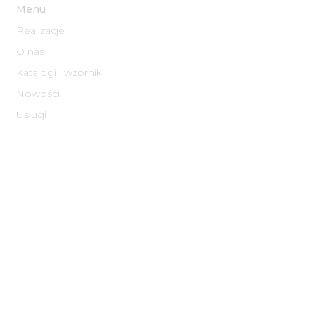
Menu
Realizacje
O nas
Katalogi i wzorniki
Nowości
Usługi
Informacje
Informacje o Cookies
Polityka prywatności​
Regulamin
Normy zakładowe
FAQ
Ekologia