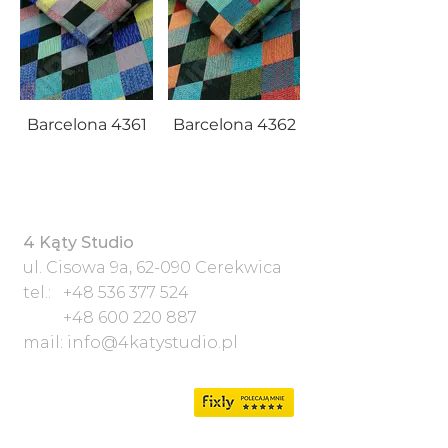
Barcelona 4361
Barcelona 4362
4 Kąty Studio
ul. Cisowa 9a, 62-090 Cerekwica
tel.:
+48 536 377 524
+48 600 220 887
mail:
info@4katystudio.pl