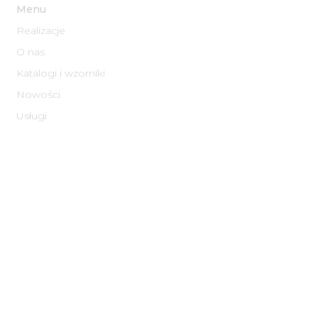
Menu
Realizacje
O nas
Katalogi i wzorniki
Nowości
Usługi
Informacje
Informacje o Cookies
Polityka prywatności​
Regulamin
Normy zakładowe
FAQ
Ekologia