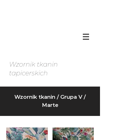
Wzornik tkanin
tapicerskich
Wzornik tkanin
/
Grupa V
/
Marte