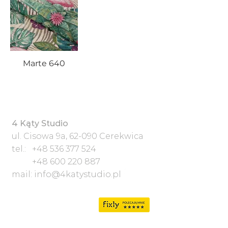
Marte 640
4 Kąty Studio
ul. Cisowa 9a, 62-090 Cerekwica
tel.:
+48 536 377 524
+48 600 220 887
mail:
info@4katystudio.pl