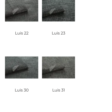
Luis 22
Luis 23
Luis 30
Luis 31