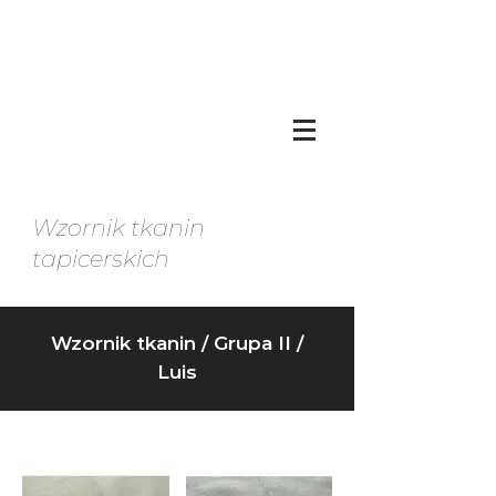
Wzornik tkanin
tapicerskich
Wzornik tkanin
/
Grupa II
/
Luis