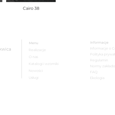
Cairo 38
Informacje
Menu
Informacje o C
ekwica
Realizacje
Polityka prywat
O nas
Regulamin
Katalogi i wzorniki
Normy zakład
Nowości
FAQ
Usługi
Ekologia