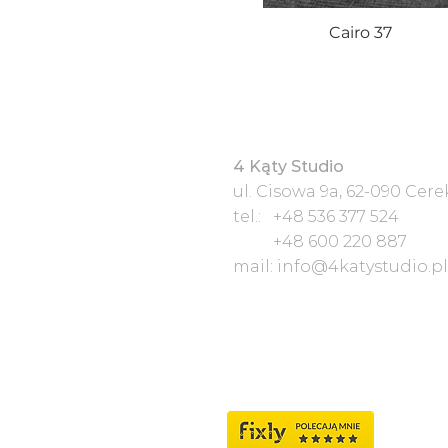
Cairo 37
4 Kąty Studio
ul. Cisowa 9a, 62-090 Cer
tel.: +48 536 377 524
+48 600 220 887
mail:
info@4katystudio.pl