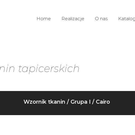
Home
Realizacje
O nas
Katalogi
nin tapicerskich
Wzornik tkanin
/
Grupa I
/ Cairo