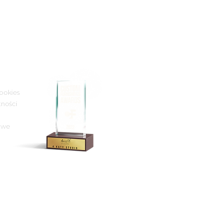
ookies
ności​
owe