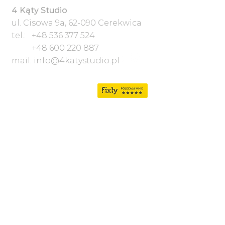
4 Kąty Studio
ul. Cisowa 9a, 62-090 Cerekwica
tel.:
+48 536 377 524
+48 600 220 887
mail:
info@4katystudio.pl
Menu
Realizacje
O nas
Katalogi i wzorniki
Nowości
Usługi