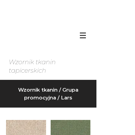
Wzornik tkanin
tapicerskich
Wzornik tkanin
/
Grupa
promocyjna / Lars