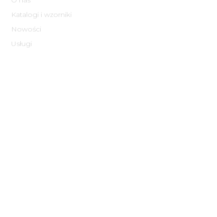
O nas
Katalogi i wzorniki
Nowości
Usługi
Informacje
Informacje o Cookies
Polityka prywatności​
Regulamin
Normy zakładowe
FAQ
Ekologia